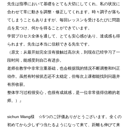
先生は指導において基礎をとても大切にしてくれ、私の状況に
合わせて常に動きを調整・修正してくれます。時々調子が落ち
てしまうこともありますが、毎回レッスンを受けるたびに問題
点を見つけ、何かを得ることができています。
学習プロセス全体を通して、とても安心感があり、達成感も得
られます。先生は本当に信頼できる先生です。
（原文：从最开始完全没有接触过高尔夫，到现在已经学习了一
段时间，能感受到自己有进步。
老师在教学中非常注重基础，也会根据我的情况不断调整和纠正
动作。虽然有时候状态还不太稳定，但每次上课都能找到问题并
有所收获。
整体学习过程很安心，也很有成就感，是一位非常值得信赖的老
师。）』
sichun Wang様 ☆5つのご評価ありがとうございます。全くの
初めてから少しずつ当たるようになって来て、距離も伸びて来